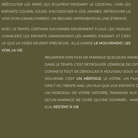
RÉÉCOUTER LES RIRES QUI ÉCLATENT PENDANT LE COCKTAIL. VOIR LES
ENFANTS COURIR, JOUER, S’ACCROCHER À VOS JAMBES. RETROUVER LA
VOIX D’UN GRAND-PARENT, UN REGARD APPROBATEUR, UNE ÉTREINTE.
AVEC LE TEMPS, CERTAINS SOUVENIRS DEVIENNENT FLOUS. LES VISAGES
CHANGENT, LES ENFANTS GRANDISSENT, LES ANNÉES PASSENT. ET C’EST
LÀ QUE LA VIDÉO DEVIENT PRÉCIEUSE : ELLE GARDE
LE MOUVEMENT, LES
VOIX, LA VIE
.
REGARDER SON FILM DE MARIAGE QUELQUES ANNÉES
DANS LE TEMPS. C’EST RETROUVER L’ÉNERGIE DE CE
COMME SI TOUT SE DÉROULAIT À NOUVEAU SOUS VO
SOUVENIR. C’EST
UN HÉRITAGE
, LE VÔTRE. UN FI
VINGT OU TRENTE ANS. UN FILM QUE VOS ENFANTS 
UN MORCEAU DE VOTRE HISTOIRE, TRANSMIS AUX
QU’UN MARIAGE NE DURE QU’UNE JOURNÉE… MAIS
EUX,
RESTENT À VIE
.