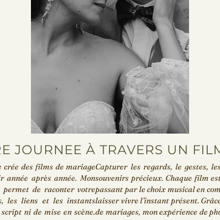
RE JOURNEE À TRAVERS UN FIL
e crée des films de mariage
Capturer les regards, le gestes, le
ir année après année. Mon
souvenirs précieux. Chaque film es
e permet de raconter votre
passant par le choix musical en co
, les liens et les instants
laisser vivre l’instant présent. Grâ
script ni de mise en scène.
de mariages, mon expérience de ph