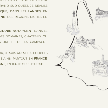
PLES DANS TOUTE LA RÉGION
RAND SUD-OUEST. JE RÉALISE
SQUE
, DANS LES
LANDES
, EN
NNE
, DES RÉGIONS RICHES EN
ITANIE
, NOTAMMENT DANS LE
DES DOMAINES, CHÂTEAUX OU
NATURE ET DE LA CAMPAGNE
R, JE SUIS AUSSI LES COUPLES
CE AINSI PARTOUT EN
FRANCE
,
GNE
, EN
ITALIE
OU EN
SUISSE
.