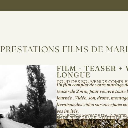
 PRESTATIONS FILMS DE MAR
FILM - TEASER +
LONGUE
POUR DES SOUVENIRS COMPLE
Un film complet de votre mariage d
teaser de 2 min, pour revivre toute 
journée . Vidéo, son, drone, montage
livraison des vidéo sur un espace cl
vos invités.
COLLECTION MARIAGE 12H : À PARTIR
8H DE PRISE DE VUE : À PARTIR DE 2