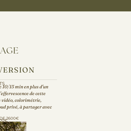
IAGE
 VERSION
TS
e 10/15 min en plus d'un
l'effervescence de cette
 vidéo, colorimétrie,
oud privé, à partager avec
 DE 2600€
000€