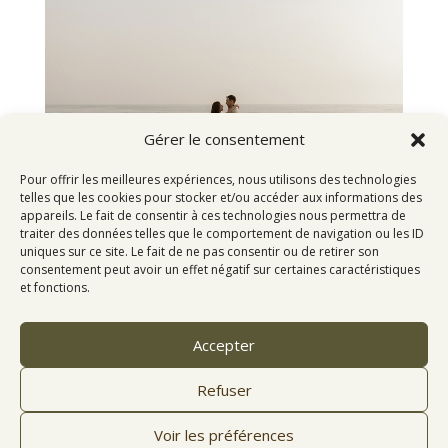
Gérer le consentement
Pour offrir les meilleures expériences, nous utilisons des technologies
SEANCE À LA PLAGE
telles que les cookies pour stocker et/ou accéder aux informations des
appareils. Le fait de consentir à ces technologies nous permettra de
traiter des données telles que le comportement de navigation ou les ID
uniques sur ce site. Le fait de ne pas consentir ou de retirer son
consentement peut avoir un effet négatif sur certaines caractéristiques
et fonctions.
Accepter
CONTACTEMMAMERAKI@GMAIL.COM
MON SITE POUR LES ENTREPRISES
Refuser
06.52.30.34.17
Voir les préférences
©2026 EMMA MERAKI |
MENTIONS LÉGALES
|
CGU
|