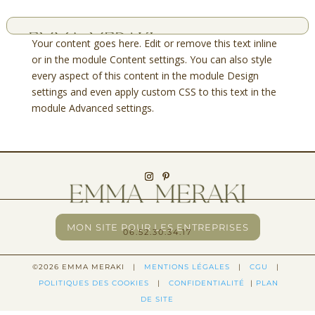
Your content goes here. Edit or remove this text inline
or in the module Content settings. You can also style
every aspect of this content in the module Design
settings and even apply custom CSS to this text in the
module Advanced settings.
CONTACTEMMAMERAKI@GMAIL.COM
MON SITE POUR LES ENTREPRISES
06.52.30.34.17
©2026 EMMA MERAKI |
MENTIONS LÉGALES
|
CGU
|
POLITIQUES DES COOKIES
|
CONFIDENTIALITÉ
|
PLAN
DE SITE